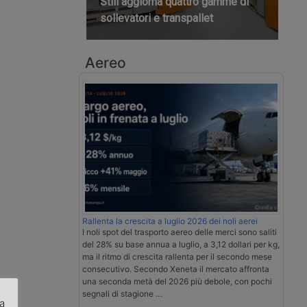
Still aggiorna quattro gamme di
sollevatori e transpallet
Aereo
Rallenta la crescita a luglio 2026 dei noli aerei
I noli spot del trasporto aereo delle merci sono saliti
del 28% su base annua a luglio, a 3,12 dollari per kg,
ma il ritmo di crescita rallenta per il secondo mese
consecutivo. Secondo Xeneta il mercato affronta
una seconda metà del 2026 più debole, con pochi
segnali di stagione …
za