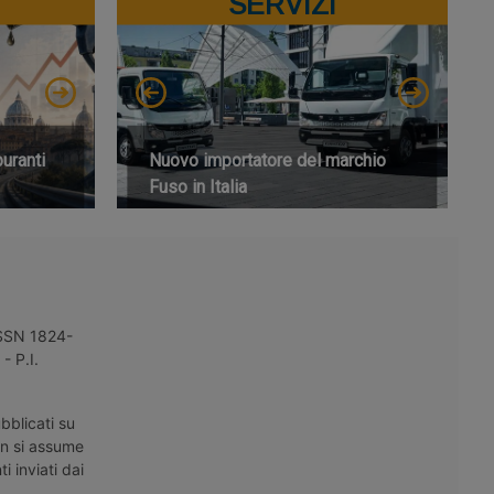
SERVIZI
buranti
Nuovo importatore del marchio
Fuso in Italia
 ISSN 1824-
- P.I.
bblicati su
on si assume
i inviati dai