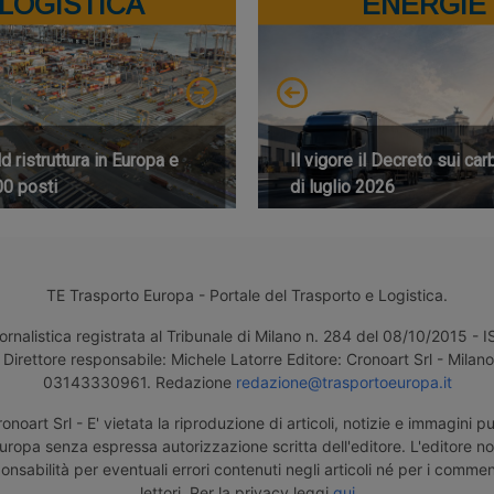
LOGISTICA
ENERGIE
 ristruttura in Europa e
Il vigore il Decreto sui car
00 posti
di luglio 2026
TE Trasporto Europa - Portale del Trasporto e Logistica.
ornalistica registrata al Tribunale di Milano n. 284 del 08/10/2015 -
Direttore responsabile: Michele Latorre Editore: Cronoart Srl - Milano 
03143330961. Redazione
redazione@trasportoeuropa.it
noart Srl - E' vietata la riproduzione di articoli, notizie e immagini pu
uropa senza espressa autorizzazione scritta dell'editore. L'editore n
nsabilità per eventuali errori contenuti negli articoli né per i comment
lettori. Per la privacy leggi
qui