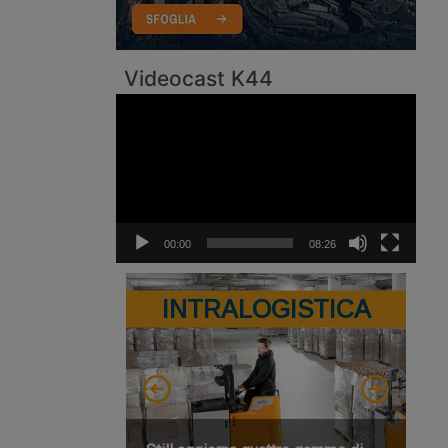
Videocast K44
Video
Player
00:00
08:26
INTRALOGISTICA