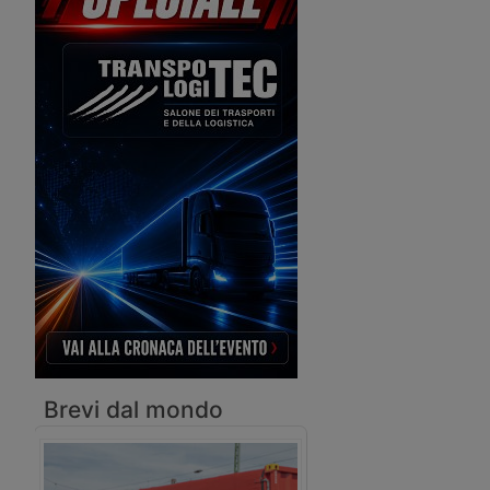
compagnia Ignazio Messina. La nave ha
una capacità di 4.387 teu e opera sulla
rotta tra Mediterraneo, Mar Rosso,
Africa Orientale e Sudafrica.
Brevi dal mondo