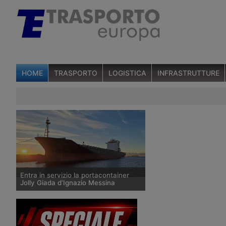
HOME
TRASPORTO
LOGISTICA
INFRASTRUTTURE
Entra in servizio la portacontainer
Jolly Giada d’Ignazio Messina
Il 10 gennaio è entrata in servizio nel
porto spagnolo di Algeciras la
portacontainer Jolly Giada, della