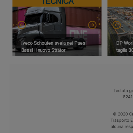
TECNICA
Iveco Schouten svela nei Paesi
DP World
Bassi il nuovo Strator
taglia 3
Testata gi
8241 
© 2020 Cro
Trasporto E
alcuna respo