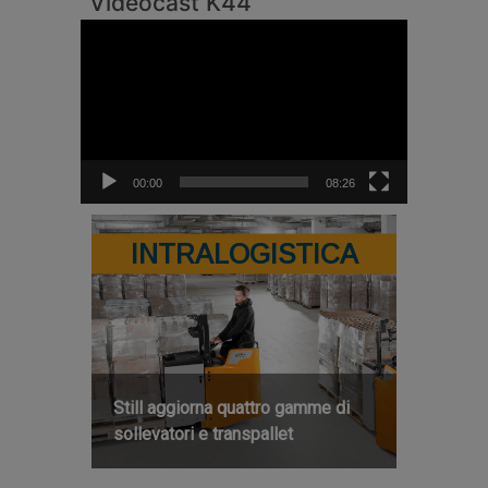
Videocast K44
Video
Player
00:00
08:26
INTRALOGISTICA
Still aggiorna quattro gamme di
sollevatori e transpallet