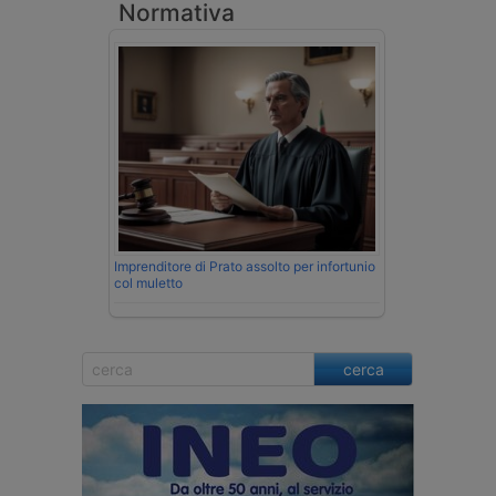
Normativa
Imprenditore di Prato assolto per infortunio
col muletto
cerca