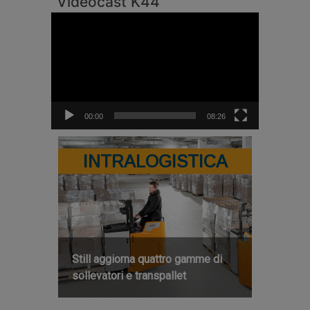
Videocast K44
Video
Player
00:00
08:26
INTRALOGISTICA
Still aggiorna quattro gamme di
sollevatori e transpallet