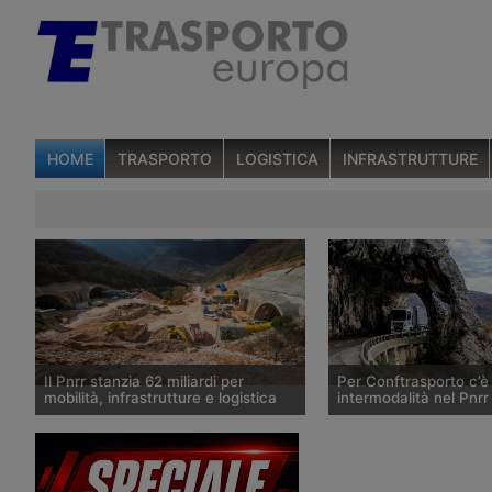
HOME
TRASPORTO
LOGISTICA
INFRASTRUTTURE
Il Pnrr stanzia 62 miliardi per
Per Conftrasporto c’è
mobilità, infrastrutture e logistica
intermodalità nel Pnrr
La versione definitiva del Piano
La confederazione del 
Nazionale di Ripresa e Resilienza
Conftrasporto ritiene ch
inviata a Bruxelles stanzia 62 miliardi
Nazionale di Ripresa e 