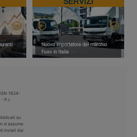
SERVIZI
buranti
Nuovo importatore del marchio
Fuso in Italia
 ISSN 1824-
- P.I.
bblicati su
on si assume
i inviati dai