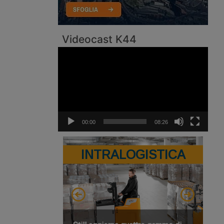
Videocast K44
Video
Player
00:00
08:26
INTRALOGISTICA