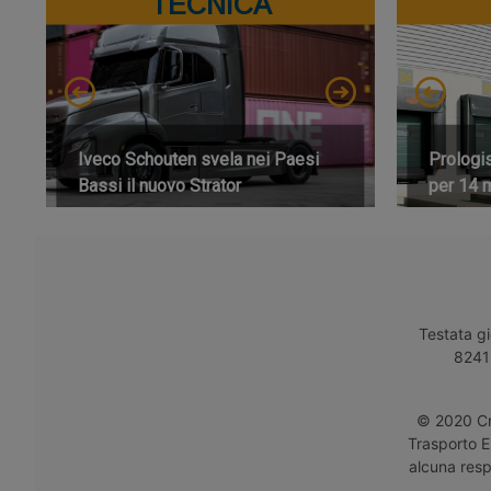
TECNICA
Iveco Schouten svela nei Paesi
Prologi
Bassi il nuovo Strator
per 14 m
Testata gi
8241 
© 2020 Cro
Trasporto E
alcuna respo