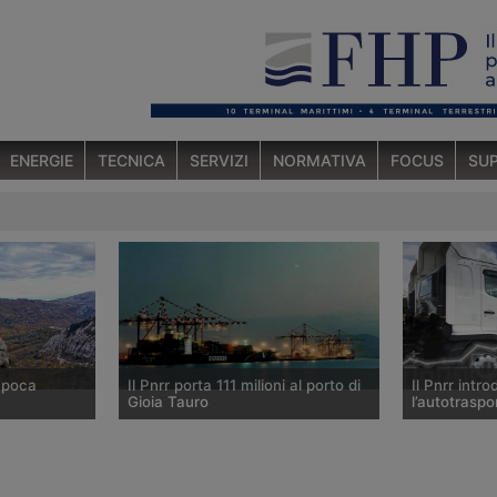
ENERGIE
TECNICA
SERVIZI
NORMATIVA
FOCUS
SUP
 poca
Il Pnrr porta 111 milioni al porto di
Il Pnrr intr
Gioia Tauro
l’autotraspo
trasporto
Il Piano Nazionale di Ripresa e
Nel Piano na
e il Piano
Resilienza prevede 111 milioni di
Resilienza c
Resilienza
euro per il porto di Gioia Tauro e il
end è stato 