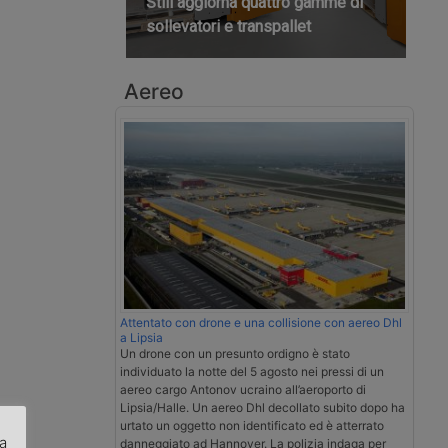
Still aggiorna quattro gamme di
sollevatori e transpallet
Aereo
Attentato con drone e una collisione con aereo Dhl
a Lipsia
Un drone con un presunto ordigno è stato
individuato la notte del 5 agosto nei pressi di un
aereo cargo Antonov ucraino all’aeroporto di
Lipsia/Halle. Un aereo Dhl decollato subito dopo ha
urtato un oggetto non identificato ed è atterrato
za
danneggiato ad Hannover. La polizia indaga per