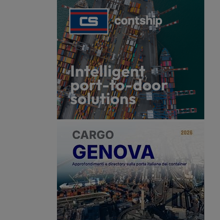
e che ora verrà spedito
conta 319 pagine prevede un
rova spazio, fra le altre,
investimento complessivo di 221,5
he riguarda
miliardi, di sui solo 25,3 per le
ento e la
infrastrutture e i trasporti.
one dell’autotrasporto