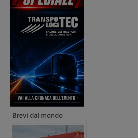
per il trasporto, le infrastrutture e la
fornisca ancora poche r
logistica, che saranno gestiti dal
movimentazione delle m
ministero Mims (ex Trasporti). Il 56%
soprattutto per l’interm
è destinato al Sud.
transizione energetiche
Brevi dal mondo