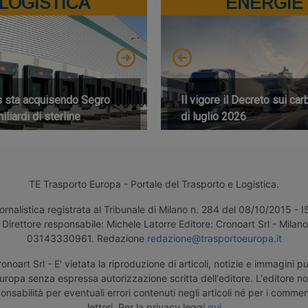
LOGISTICA
ENERGIE
s sta acquisendo Segro
Il vigore il Decreto sui car
iliardi di sterline
di luglio 2026
TE Trasporto Europa - Portale del Trasporto e Logistica.
ornalistica registrata al Tribunale di Milano n. 284 del 08/10/2015 -
Direttore responsabile: Michele Latorre Editore: Cronoart Srl - Milano 
03143330961. Redazione
redazione@trasportoeuropa.it
noart Srl - E' vietata la riproduzione di articoli, notizie e immagini pu
uropa senza espressa autorizzazione scritta dell'editore. L'editore n
nsabilità per eventuali errori contenuti negli articoli né per i comment
lettori. Per la privacy leggi
qui