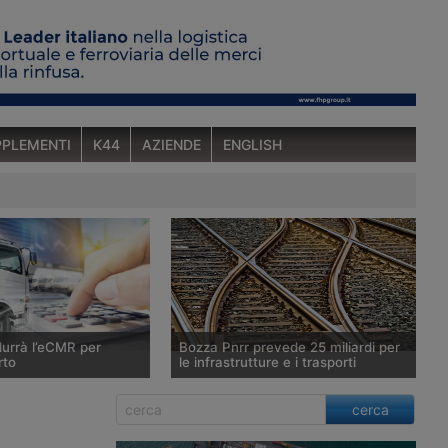
PLEMENTI
K44
AZIENDE
ENGLISH
odurrà l’eCMR per
Bozza Pnrr prevede 25 miliardi per
rto
le infrastrutture e i trasporti
zionale di Ripresa e
La bozza del Piano Nazionale di
cerca
he nel corso del week
Ripresa e resilienza che sarà discussa
approvato dal Consiglio
dal Consiglio dei ministri del 23 aprile