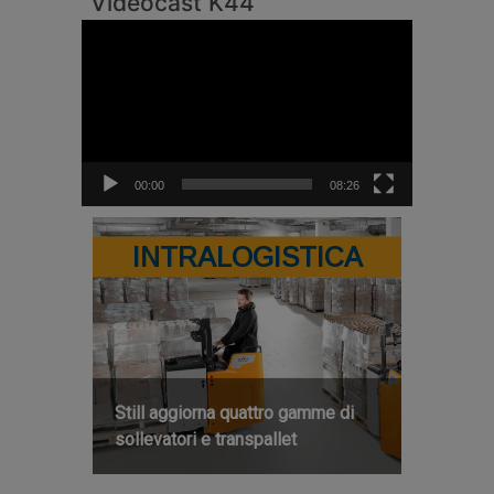
Videocast K44
Video
Player
00:00
08:26
INTRALOGISTICA
Still aggiorna quattro gamme di
sollevatori e transpallet