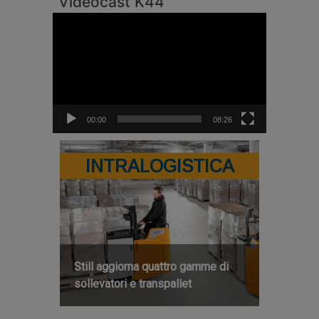
Videocast K44
Video
Player
00:00
08:26
INTRALOGISTICA
Still aggiorna quattro gamme di
sollevatori e transpallet