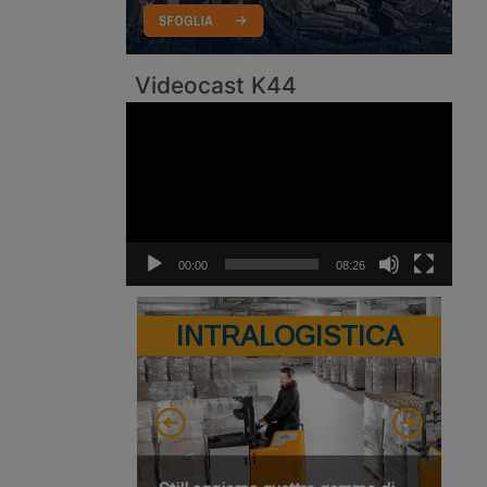
Videocast K44
Video
Player
00:00
08:26
INTRALOGISTICA