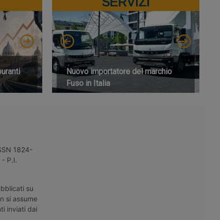
SERVIZI
buranti
Nuovo importatore del marchio
Fuso in Italia
 ISSN 1824-
- P.I.
bblicati su
on si assume
i inviati dai