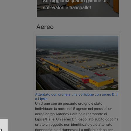
Still aggiorna quattro gamme di
sollevatori e transpallet
Aereo
Attentato con drone e una collisione con aereo Dhl
a Lipsia
Un drone con un presunto ordigno è stato
individuato la notte del 5 agosto nei pressi di un
aereo cargo Antonov ucraino all’aeroporto di
Lipsia/Halle. Un aereo Dhl decollato subito dopo ha
urtato un oggetto non identificato ed è atterrato
za
danneggiato ad Hannover. La polizia indaga per