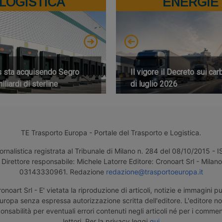
LOGISTICA
ENERGIE
s sta acquisendo Segro
Il vigore il Decreto sui car
iliardi di sterline
di luglio 2026
TE Trasporto Europa - Portale del Trasporto e Logistica.
ornalistica registrata al Tribunale di Milano n. 284 del 08/10/2015 -
Direttore responsabile: Michele Latorre Editore: Cronoart Srl - Milano 
03143330961. Redazione
redazione@trasportoeuropa.it
noart Srl - E' vietata la riproduzione di articoli, notizie e immagini pu
uropa senza espressa autorizzazione scritta dell'editore. L'editore n
nsabilità per eventuali errori contenuti negli articoli né per i comment
lettori. Per la privacy leggi
qui