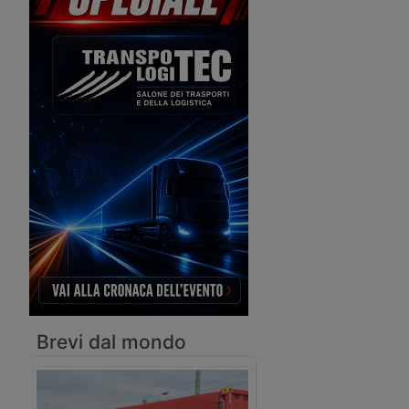
corruzione, la Guardia di Finanza
Dama Nera contro la co
svela i particolari dell’indagine che ha
appalti della società st
coinvolto anche un ex
arresti domiciliari anch
sottosegretario del ministro delle
ex sottosegretario alle 
Infrastrutture.
Brevi dal mondo