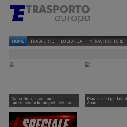
HOME
TRASPORTO
LOGISTICA
INFRASTRUTTURE
Dama Nera, ecco come
Dieci arresti per lavori
funzionavano le tangenti all’Anas
Anas
Dopo avere annunciato l’operazione
All’alba di giovedì 22 
che la mattina del 22 ottobre 2015 ha
trecento militi della Gu
portato all’arresto di sei persone per
di Roma hanno attuato 