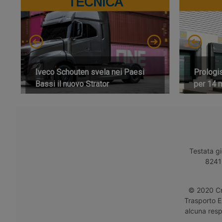
TECNICA
Iveco Schouten svela nei Paesi
Prologi
Bassi il nuovo Strator
per 14 m
Testata gi
8241 
© 2020 Cro
Trasporto E
alcuna respo