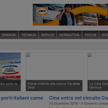
ENERGIE
TECNICA
SERVIZI
NORMATIVA
FOCUS
SUP
ita sotto la
Prime critiche alla nuova Via della
La Cina inve
Seta
Genova
e il 10 aprile
I presidenti delle Autorità Portuali di
Al termine d
porti italiani come
Cina entra nel circuito Ca
el sotto la
Venezia e Trieste mettono in
One Road de
14 Dicembre 2016
- Il Governo cinese
lio del nuovo
guardia dal programma strategico
a Pechino, il