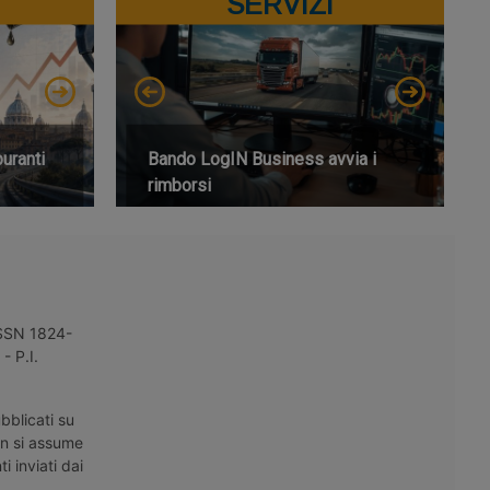
SERVIZI
buranti
Bando LogIN Business avvia i
rimborsi
 ISSN 1824-
- P.I.
bblicati su
on si assume
i inviati dai