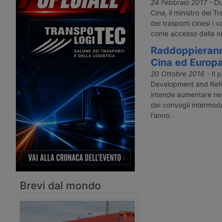
sviluppo del trasporto su treno tra
servizio di CMA CGM Lo
24 Febbraio 2017
- Du
Chengdu e Vienna. Le unità possono
Duisburg, dove i conta
Cina, il ministro dei Tra
proseguire anche per l’Italia.
proseguire su rotaia fin
dei trasporti cinesi i 
come accesso della nu
Raddoppieranno
Cina ed Europ
20 Ottobre 2016
- Il 
Development and Ref
intende aumentare nei 
dei convogli intermoda
l'anno.
Brevi dal mondo