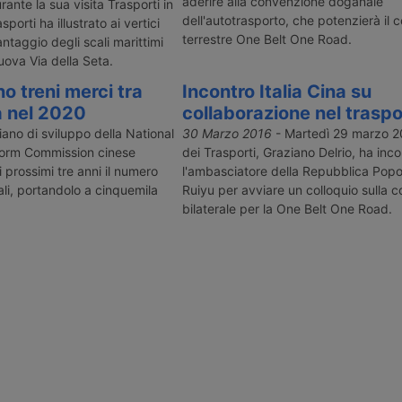
gistics per
cinese, chiedendo quali saranno i
aderire alla convenzione doganale
Consiglio, Pa
rante la sua visita Trasporti in
iner possono
benefici per l’Italia.
sottolineato
dell'autotrasporto, che potenzierà il c
sporti ha illustrato ai vertici
o alla Cina.
due porti ital
terrestre One Belt One Road.
vantaggio degli scali marittimi
ova Via della Seta.
 treni merci tra
Incontro Italia Cina su
a nel 2020
collaborazione nel trasp
piano di sviluppo della National
30 Marzo 2016
- Martedì 29 marzo 201
orm Commission cinese
dei Trasporti, Graziano Delrio, ha in
prossimi tre anni il numero
l'ambasciatore della Repubblica Popo
li, portandolo a cinquemila
Ruiyu per avviare un colloquio sulla c
bilaterale per la One Belt One Road.