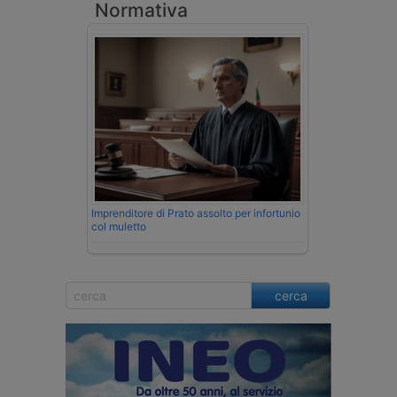
Normativa
Imprenditore di Prato assolto per infortunio
col muletto
cerca