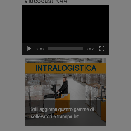
Videocast K44
Video
Player
00:00
08:26
INTRALOGISTICA
Still aggiorna quattro gamme di
sollevatori e transpallet