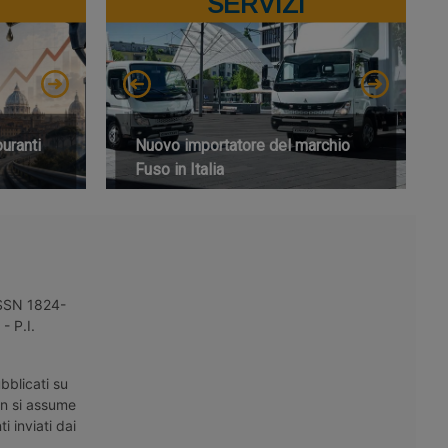
SERVIZI
buranti
Nuovo importatore del marchio
Fuso in Italia
 ISSN 1824-
- P.I.
bblicati su
on si assume
i inviati dai