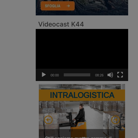
Videocast K44
Video
Player
00:00
08:26
INTRALOGISTICA