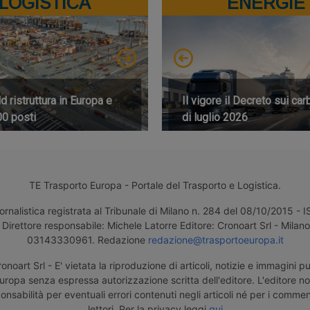
LOGISTICA
ENERGIE
 ristruttura in Europa e
Il vigore il Decreto sui car
00 posti
di luglio 2026
TE Trasporto Europa - Portale del Trasporto e Logistica.
ornalistica registrata al Tribunale di Milano n. 284 del 08/10/2015 -
Direttore responsabile: Michele Latorre Editore: Cronoart Srl - Milano 
03143330961. Redazione
redazione@trasportoeuropa.it
noart Srl - E' vietata la riproduzione di articoli, notizie e immagini pu
uropa senza espressa autorizzazione scritta dell'editore. L'editore n
nsabilità per eventuali errori contenuti negli articoli né per i comment
lettori. Per la privacy leggi
qui