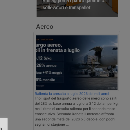
Still aggiorna quattro gamme di
sollevatori e transpallet
Aereo
Rallenta la crescita a luglio 2026 dei noli aerei
I noli spot del trasporto aereo delle merci sono saliti
del 28% su base annua a luglio, a 3,12 dollari per kg,
ma il ritmo di crescita rallenta per il secondo mese
consecutivo. Secondo Xeneta il mercato affronta
una seconda metà del 2026 più debole, con pochi
segnali di stagione …
za