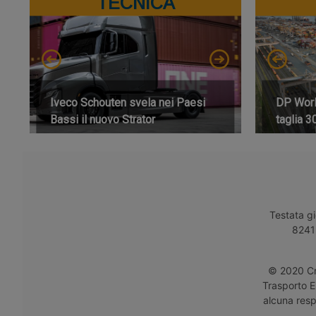
TECNICA
Iveco Schouten svela nei Paesi
DP World
Bassi il nuovo Strator
taglia 3
Testata gi
8241 
© 2020 Cro
Trasporto E
alcuna respo