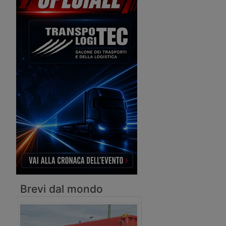
rotaia e nave, grazie alla collaborazione
con Stena Line e Hannibal.
Brevi dal mondo