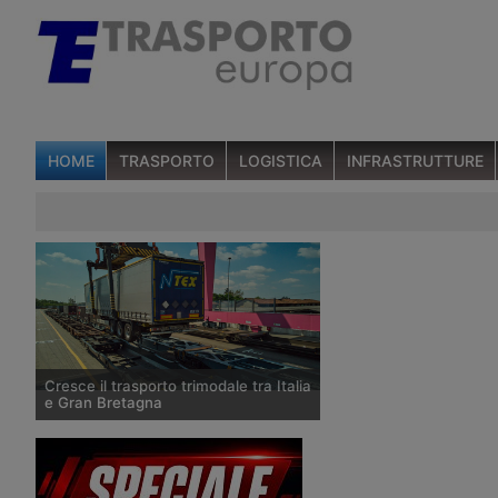
HOME
TRASPORTO
LOGISTICA
INFRASTRUTTURE
Cresce il trasporto trimodale tra Italia
e Gran Bretagna
La società logistica Ntex ha potenziato
il trasporto trimodale tra Italia e Gran
Bretagna, che comprende strada,