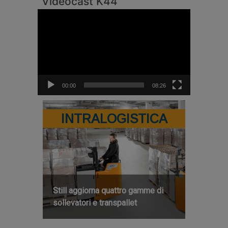
Videocast K44
Video
Player
00:00
08:26
INTRALOGISTICA
Still aggiorna quattro gamme di
sollevatori e transpallet