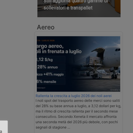
Still aggiorna quattro gamme di
sollevatori e transpallet
Aereo
Rallenta la crescita a luglio 2026 dei noli aerei
I noli spot del trasporto aereo delle merci sono saliti
del 28% su base annua a luglio, a 3,12 dollari per kg,
ma il ritmo di crescita rallenta per il secondo mese
consecutivo. Secondo Xeneta il mercato affronta
una seconda metà del 2026 più debole, con pochi
segnali di stagione …
za