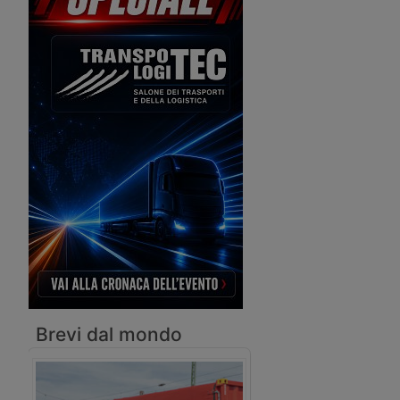
stanzia 2,5 miliardi per infrastrutture –
Frejus: interruzioni e senso unico
alternato
Brevi dal mondo