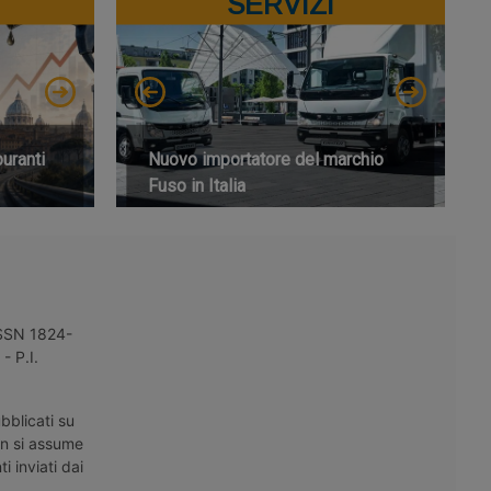
SERVIZI
buranti
Nuovo importatore del marchio
Fuso in Italia
 ISSN 1824-
- P.I.
bblicati su
on si assume
i inviati dai