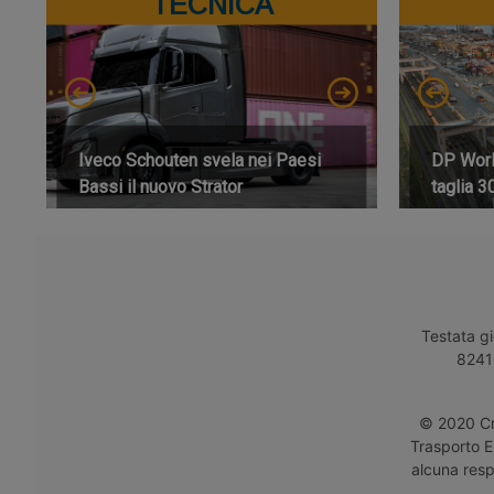
TECNICA
Iveco Schouten svela nei Paesi
DP World
Bassi il nuovo Strator
taglia 3
Testata gi
8241 
© 2020 Cro
Trasporto E
alcuna respo