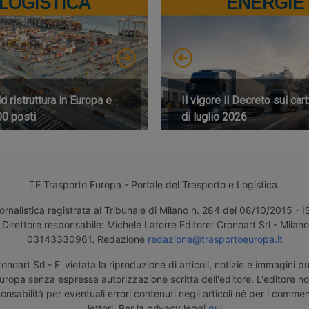
LOGISTICA
ENERGIE
 ristruttura in Europa e
Il vigore il Decreto sui car
00 posti
di luglio 2026
TE Trasporto Europa - Portale del Trasporto e Logistica.
ornalistica registrata al Tribunale di Milano n. 284 del 08/10/2015 -
Direttore responsabile: Michele Latorre Editore: Cronoart Srl - Milano 
03143330961. Redazione
redazione@trasportoeuropa.it
noart Srl - E' vietata la riproduzione di articoli, notizie e immagini pu
uropa senza espressa autorizzazione scritta dell'editore. L'editore n
nsabilità per eventuali errori contenuti negli articoli né per i comment
lettori. Per la privacy leggi
qui