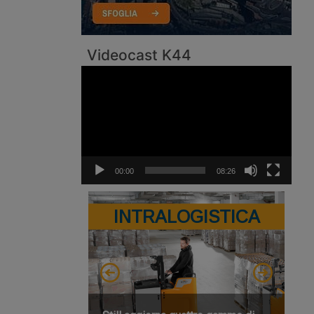
Videocast K44
Video
Player
00:00
08:26
INTRALOGISTICA