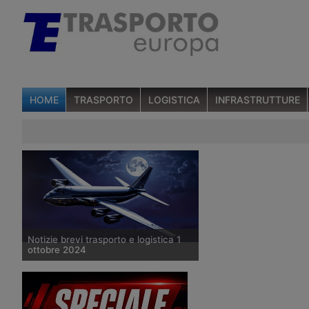
HOME
TRASPORTO
LOGISTICA
INFRASTRUTTURE
Notizie brevi trasporto e logistica 1
ottobre 2024
Cresce il cargo aereo globale –
Logistica del freddo nel Centro-Sud –
Rinnovato Ccnl agenzie marittime – UE