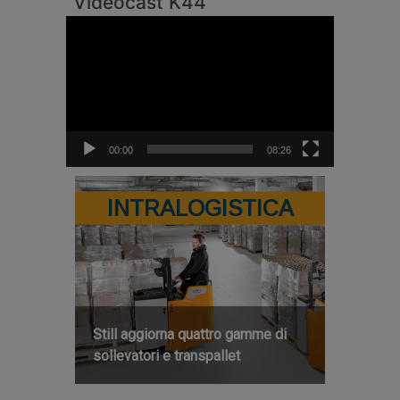
Videocast K44
Video
Player
00:00
08:26
INTRALOGISTICA
Still aggiorna quattro gamme di
sollevatori e transpallet