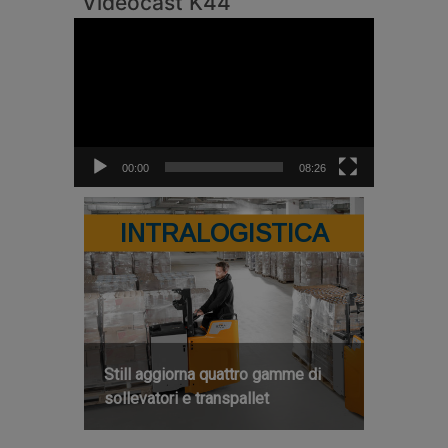
Videocast K44
Video
Player
00:00
08:26
INTRALOGISTICA
Still aggiorna quattro gamme di
sollevatori e transpallet