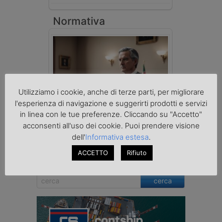
Normativa
Utilizziamo i cookie, anche di terze parti, per migliorare
l'esperienza di navigazione e suggerirti prodotti e servizi
in linea con le tue preferenze. Cliccando su "Accetto"
acconsenti all'uso dei cookie. Puoi prendere visione
Imprenditore di Prato assolto per infortunio
dell'
Informativa estesa
.
col muletto
ACCETTO
Rifiuto
cerca