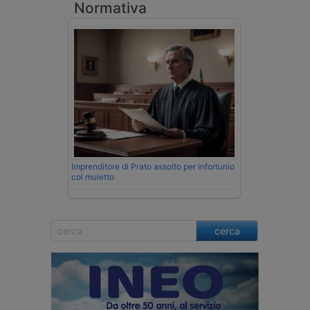
Normativa
Imprenditore di Prato assolto per infortunio
col muletto
cerca