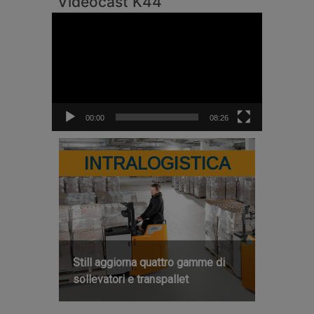
Videocast K44
Video
Player
00:00
08:26
INTRALOGISTICA
Still aggiorna quattro gamme di
sollevatori e transpallet