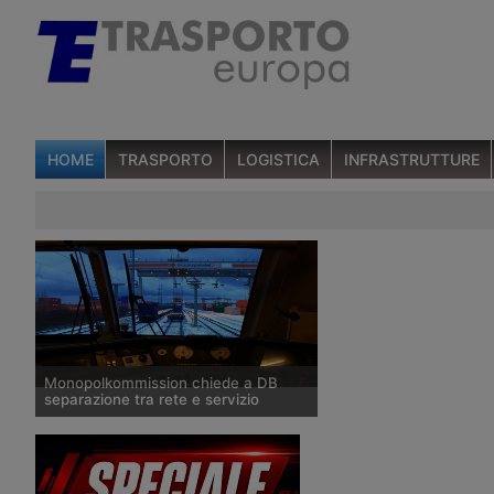
HOME
TRASPORTO
LOGISTICA
INFRASTRUTTURE
Monopolkommission chiede a DB
separazione tra rete e servizio
La commissione contro i monopoli ha
stilato il quinto rapporto speciale sulla
concorrenza nel mercato ferroviario