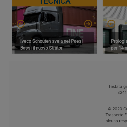
TECNICA
Iveco Schouten svela nei Paesi
Prologi
Bassi il nuovo Strator
per 14 m
Testata gi
8241 
© 2020 Cro
Trasporto E
alcuna respo