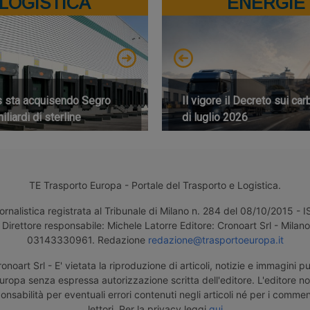
LOGISTICA
ENERGIE
s sta acquisendo Segro
Il vigore il Decreto sui car
iliardi di sterline
di luglio 2026
TE Trasporto Europa - Portale del Trasporto e Logistica.
ornalistica registrata al Tribunale di Milano n. 284 del 08/10/2015 -
Direttore responsabile: Michele Latorre Editore: Cronoart Srl - Milano 
03143330961. Redazione
redazione@trasportoeuropa.it
noart Srl - E' vietata la riproduzione di articoli, notizie e immagini pu
uropa senza espressa autorizzazione scritta dell'editore. L'editore n
nsabilità per eventuali errori contenuti negli articoli né per i comment
lettori. Per la privacy leggi
qui