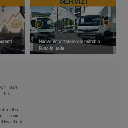
SERVIZI
buranti
Nuovo importatore del marchio
Fuso in Italia
 ISSN 1824-
- P.I.
bblicati su
on si assume
i inviati dai