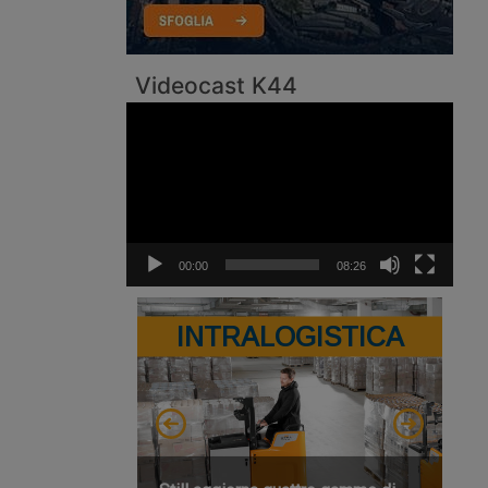
Videocast K44
Video
Player
00:00
08:26
INTRALOGISTICA