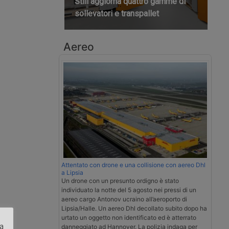
Still aggiorna quattro gamme di
sollevatori e transpallet
Aereo
Attentato con drone e una collisione con aereo Dhl
a Lipsia
Un drone con un presunto ordigno è stato
individuato la notte del 5 agosto nei pressi di un
aereo cargo Antonov ucraino all’aeroporto di
Lipsia/Halle. Un aereo Dhl decollato subito dopo ha
urtato un oggetto non identificato ed è atterrato
za
danneggiato ad Hannover. La polizia indaga per