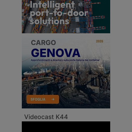
Videocast K44
Video
Player