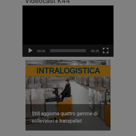
Videocast K44
Video
Player
00:00
08:26
INTRALOGISTICA
Still aggiorna quattro gamme di
sollevatori e transpallet