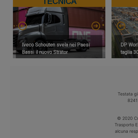
TECNICA
Iveco Schouten svela nei Paesi
DP World
Bassi il nuovo Strator
taglia 3
Testata gi
8241 
© 2020 Cro
Trasporto E
alcuna respo