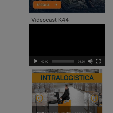
Videocast K44
Video
Player
00:00
08:26
INTRALOGISTICA