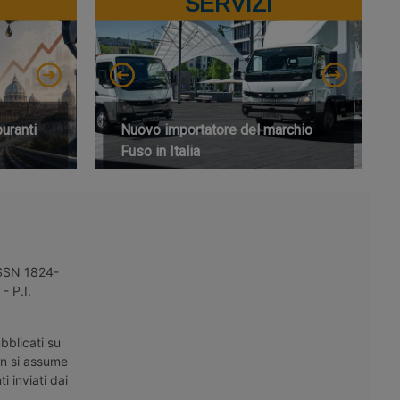
SERVIZI
buranti
Nuovo importatore del marchio
Fuso in Italia
 ISSN 1824-
- P.I.
bblicati su
on si assume
i inviati dai