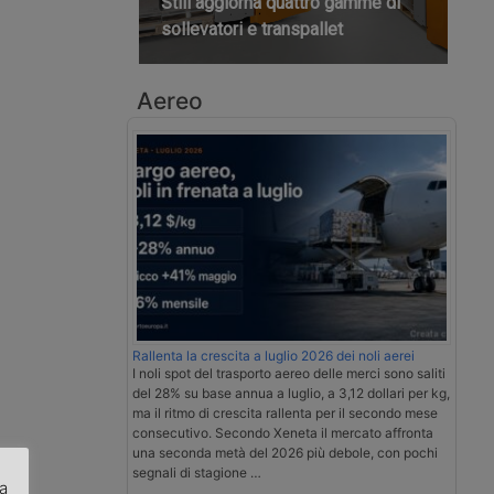
Still aggiorna quattro gamme di
sollevatori e transpallet
Aereo
Rallenta la crescita a luglio 2026 dei noli aerei
I noli spot del trasporto aereo delle merci sono saliti
del 28% su base annua a luglio, a 3,12 dollari per kg,
ma il ritmo di crescita rallenta per il secondo mese
consecutivo. Secondo Xeneta il mercato affronta
una seconda metà del 2026 più debole, con pochi
segnali di stagione …
za