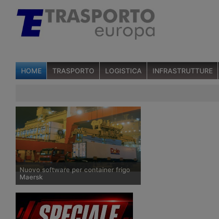
HOME
TRASPORTO
LOGISTICA
INFRASTRUTTURE
Nuovo software per container frigo
Maersk
Maersk Container Industry ha prodotto
StarConomy, un software da installare
sui container frigoriferi che gestisce il