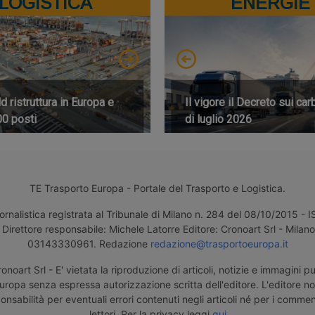
LOGISTICA
ENERGIE
 ristruttura in Europa e
Il vigore il Decreto sui car
00 posti
di luglio 2026
TE Trasporto Europa - Portale del Trasporto e Logistica.
ornalistica registrata al Tribunale di Milano n. 284 del 08/10/2015 -
Direttore responsabile: Michele Latorre Editore: Cronoart Srl - Milano 
03143330961. Redazione
redazione@trasportoeuropa.it
noart Srl - E' vietata la riproduzione di articoli, notizie e immagini pu
uropa senza espressa autorizzazione scritta dell'editore. L'editore n
nsabilità per eventuali errori contenuti negli articoli né per i comment
lettori. Per la privacy leggi
qui