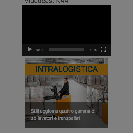
Videocast K44
Video
Player
00:00
08:26
INTRALOGISTICA
Still aggiorna quattro gamme di
sollevatori e transpallet