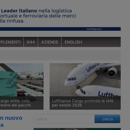
PLEMENTI
K44
AZIENDE
ENGLISH
argo entra nella
Lufthansa Cargo potenzia la rete
rrestre dei pacchi
per estate 2026
rgo crea una
Con l’entrata in vigore dell’orario
un nuovo
cerca
interamente dedicata
estivo 2026, Lufthansa Cargo amplia
na
a transfrontaliera, nata
le connessioni verso Asia, Americhe e