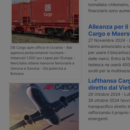
tonnellate-chilometro,
finanziario sono aument
Alleanza per il
Cargo e Maers
27 Novembre 2024
- 
hanno annunciato a 
DB Cargo apre ufficio in Ucraina - Abs
per usare il biocarbur
approva portacontainer nucleare -
Imbarcati 1.500 suv Lepas per l’Europa -
delle merci. Entro la 
Mercitalia ottiene manovre ferroviarie a
tedesca ne userà 400 t
Genova e Savona - Gls potenzia a
svolti per la multinaz
Bolzano
Lufthansa Carg
diretto dal Vi
29 Ottobre 2024
- Luf
29 ottobre 2024 l’avvi
transpacifico diretto 
rafforzando il propri
emergenti.