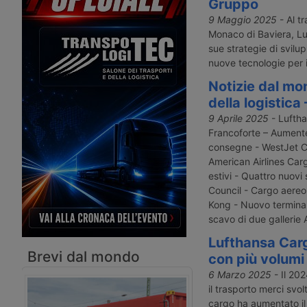
di trasporto merci aereo attraverso il
euro, che entro il 2030
Gruppo
nuovo formato Iata One Record,
il Lufthansa Cargo Cent
9 Maggio 2025
- Al tr
aprendo la strada a una gestione più
scalo aereo merci più
Monaco di Baviera, Lu
trasparente e integrata della catena
d’Europa. In parallelo 
sue strategie di svilupp
logistica.
lancia nuovi servizi digi
nuove tecnologie per i
WeChat per il mercato 
Notizie dal mo
della logistica
9 Aprile 2025
- Luftha
Francoforte – Aumente
consegne - WestJet C
American Airlines Car
estivi - Quattro nuovi 
Council - Cargo aereo
Kong - Nuovo terminal
scavo di due gallerie 
Lufthansa Carg
Brevi dal mondo
con più volumi e
6 Marzo 2025
- Il 202
il trasporto merci svo
cargo ha aumentato il t