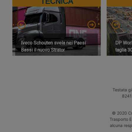
TECNICA
Iveco Schouten svela nei Paesi
DP World
Bassi il nuovo Strator
taglia 3
Testata gi
8241 
© 2020 Cro
Trasporto E
alcuna respo