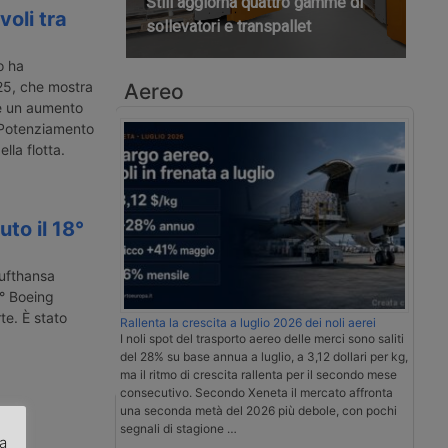
Still aggiorna quattro gamme di
oli tra
sollevatori e transpallet
o ha
025, che mostra
Aereo
i e un aumento
. Potenziamento
lla flotta.
to il 18°
Lufthansa
8° Boeing
te. È stato
Rallenta la crescita a luglio 2026 dei noli aerei
I noli spot del trasporto aereo delle merci sono saliti
del 28% su base annua a luglio, a 3,12 dollari per kg,
ma il ritmo di crescita rallenta per il secondo mese
consecutivo. Secondo Xeneta il mercato affronta
una seconda metà del 2026 più debole, con pochi
segnali di stagione …
za