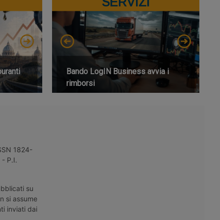
SERVIZI
buranti
Bando LogIN Business avvia i
rimborsi
 ISSN 1824-
- P.I.
bblicati su
on si assume
i inviati dai