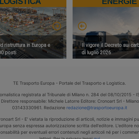
LOGISTICA
ENERGIE
 ristruttura in Europa e
Il vigore il Decreto sui car
00 posti
di luglio 2026
TE Trasporto Europa - Portale del Trasporto e Logistica.
ornalistica registrata al Tribunale di Milano n. 284 del 08/10/2015 -
Direttore responsabile: Michele Latorre Editore: Cronoart Srl - Milano 
03143330961. Redazione
redazione@trasportoeuropa.it
noart Srl - E' vietata la riproduzione di articoli, notizie e immagini pu
uropa senza espressa autorizzazione scritta dell'editore. L'editore n
nsabilità per eventuali errori contenuti negli articoli né per i comment
lettori. Per la privacy leggi
qui