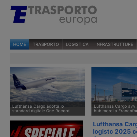
HOME
TRASPORTO
LOGISTICA
INFRASTRUTTURE
Lufthansa Cargo adotta lo
Lufthansa Cargo avvia
standard digitale One Record
hub merci a Francofo
Lufthansa Cargo, insieme con
Lufthansa Cargo avvia 
Lufthansa Carg
WiseTech Global e Ibs Software, ha
del progetto LCCevo ne
logistc 2025 c
completato il primo scambio di dati
di Francoforte da 600 m