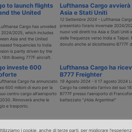
o to launch flights
Lufthansa Cargo avvierà v
and the United
Asia e Stati Uniti
12 Settembre 2024
- Lufthansa Carg
presentato l’orario invernale 2024/2
Lufthansa Cargo has unveiled
nuovi voli diretti tra Asia e Stati Unit
or 2024/2025, which includes
delle frequenze verso India e Taipei
tween Asia and the United
dovuto anche al diciottesimo B777F de
reased frequencies to India
sion is partly driven by the
’s 18th Boeing 777F aircraft.
go investe 600
Lufthansa Cargo ha ricevu
oforte
B777 Freighter
ufthansa Cargo ha annunciato
19 Agosto 2024
- Il 17 agosto 2024 
si 600 milioni di euro per la
Cargo ha celebrato l'arrivo del suo 1
uo centro cargo all'aeroporto
B777F presso l'aeroporto di Francofor
l 2030. Rinnoverà anche le
battezzato "¡Hola Argentina!"
io e trasporto.
« Precedente
1
2
3
4
…
8
Successivo »
tilizziamo i cookie, anche di terze parti, per migliorare l'esperien