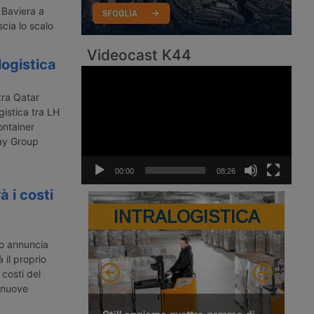
 Baviera a
cia lo scalo
Videocast K44
logistica
Video
Player
tra Qatar
istica tra LH
ontainer
way Group
00:00
08:26
 i costi
INTRALOGISTICA
o annuncia
il proprio
costi del
e nuove