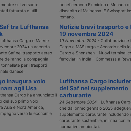
 mentre sul versante
beneficeranno Fiumicino e Monaco di
ati fatturato e utili.
discapito di Malpensa. E Swissport las
romano.
 Saf tra Lufthansa
Notizie brevi trasporto e 
k
19 novembre 2024
Lufthansa Cargo e Maersk
19 Novembre 2024
- Collaborazione 
novembre 2024 un accordo
Cargo e MASkargo – Accordo nella log
ante Saf nel trasporto aereo
Cargo e Shenzhen - Nuovi terminal c
fine dell’anno la compagnia
ferroviari in India – Commessa a Re
onnellate per i trasporti
ionale danese.
o inaugura volo
Lufthansa Cargo includerà
etnam agli Usa
del Saf nel supplemento
carburante
thansa Cargo ha annunciato il
o del suo primo volo
24 Settembre 2024
- Lufthansa Carg
tra Asia e Nord America,
che dal primo gennaio 2025 adeguerà 
o impegno verso le economie
supplemento carburante includendo i 
carburante sostenibile, in linea con l
normative ambientali.