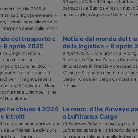
 trasformerà
valuta la gestione della qualità su
dalla fusion
30 Aprile 2025
- Il 24 aprile Lufthan
er nello
scala globale: inclusi gli hub di
Customs Brok
battezzato a Buenos Aires un nuovo 
ansport logistic 2025 di
 moderno
Francoforte, Monaco e Chicago e
GlobeCross e
nome di ¡Hola Argentina! Servirà l’Ame
fthansa Cargo presenterà le
la compagnia
stazioni selezionate in quattro
doganali, solu
o, i servizi specializzati e le
tali su
Paesi.
commercio e
l trasporto aereo delle merci.
cinese.
dall’origine a
ndo del trasporto e
Notizie dal mondo del tr
 – 9 aprile 2025
della logistica – 8 aprile
nsa Cargo investe a
8 Aprile 2025
- Arte urbana al Prolog
ranno i robot per le
Rustica - Lufthansa Cargo a Katowice
argo cresciuta nel 2024 -
time:matters in Francia – crescono ca
go potenzia i collegamenti
Manica – Sindacato chiede garanzie su
soci per il Freight Leaders
Cargo - Globe Air Cargo Cambodia è G
 con rete 5G privata a Hong
Premia
 container a Colombo – Fine
AV Napoli-Bari
o ha chiuso il 2024
Le merci d’Ita Airways p
 introiti
a Lufthansa Cargo
4 è stato un anno positivo per
13 Febbraio 2025
- Il passaggio d’Ita
lto da Lufthansa. La divisione
Lufthansa sposterà il trasporto delle 
raffico in termini di
compagnia italiana a quella tedesca.