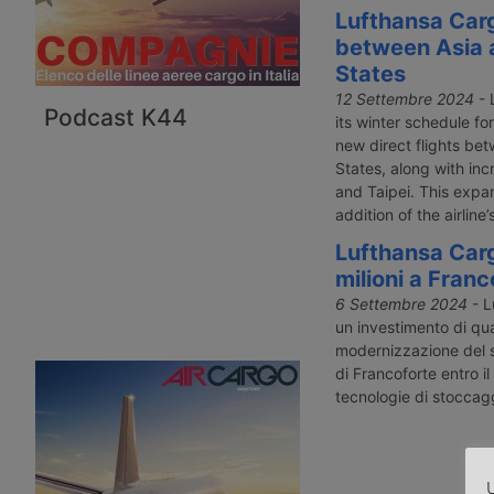
Lufthansa Carg
between Asia 
States
12 Settembre 2024
- 
Podcast K44
its winter schedule f
new direct flights be
States, along with inc
and Taipei. This expan
addition of the airline
Lufthansa Car
milioni a Franc
6 Settembre 2024
- L
un investimento di qua
modernizzazione del s
di Francoforte entro i
tecnologie di stoccagg
U