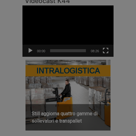
Videocast K44
Video
Player
00:00
08:26
INTRALOGISTICA
Still aggiorna quattro gamme di
sollevatori e transpallet