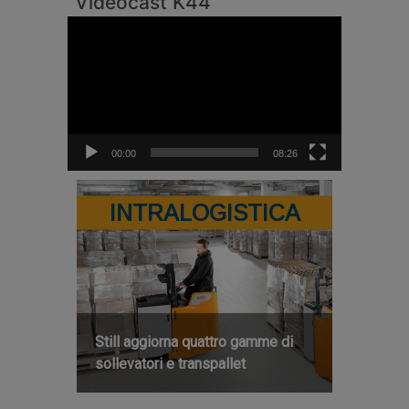
Videocast K44
Video
Player
00:00
08:26
INTRALOGISTICA
Still aggiorna quattro gamme di
sollevatori e transpallet