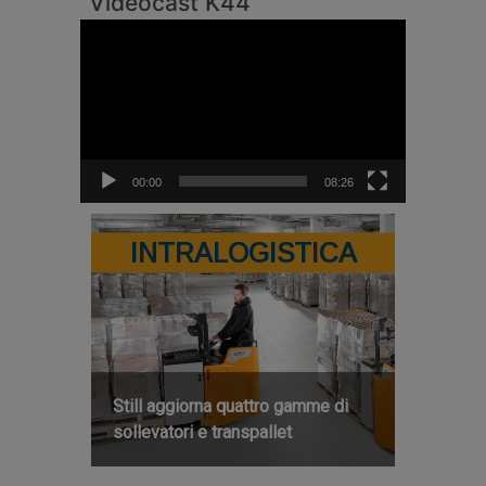
Videocast K44
Video
Player
00:00
08:26
INTRALOGISTICA
Still aggiorna quattro gamme di
sollevatori e transpallet