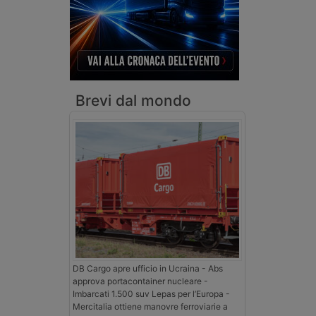
Brevi dal mondo
DB Cargo apre ufficio in Ucraina - Abs
approva portacontainer nucleare -
Imbarcati 1.500 suv Lepas per l’Europa -
Mercitalia ottiene manovre ferroviarie a