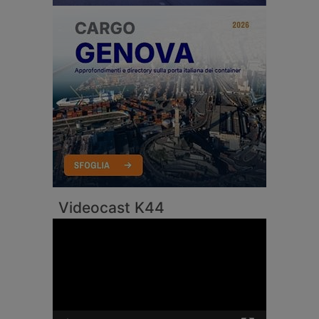
Videocast K44
Video
Player