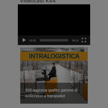
Videocast K44
Video
Player
00:00
08:26
INTRALOGISTICA
Still aggiorna quattro gamme di
sollevatori e transpallet