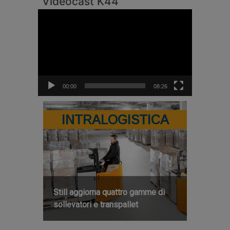
Videocast K44
Video
Player
00:00
08:26
INTRALOGISTICA
Still aggiorna quattro gamme di
sollevatori e transpallet