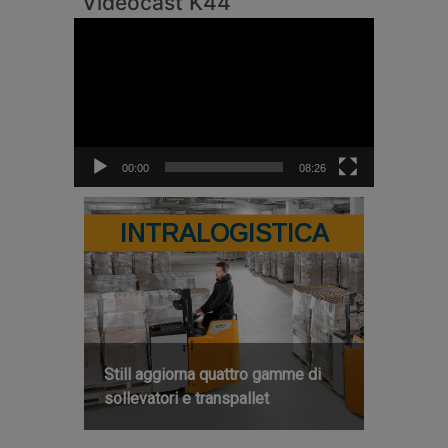
Videocast K44
Video
Player
00:00
08:26
INTRALOGISTICA
Still aggiorna quattro gamme di
sollevatori e transpallet