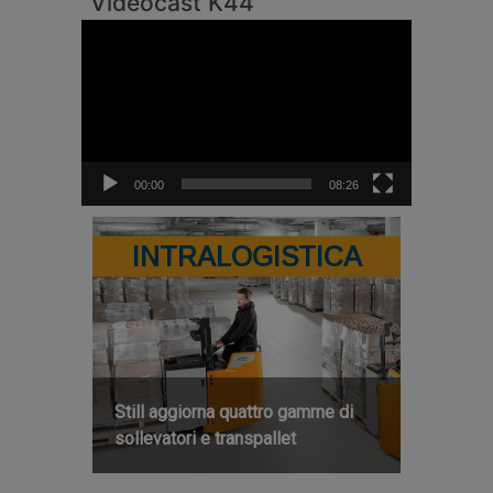
Videocast K44
Video
Player
00:00
08:26
INTRALOGISTICA
Still aggiorna quattro gamme di
sollevatori e transpallet