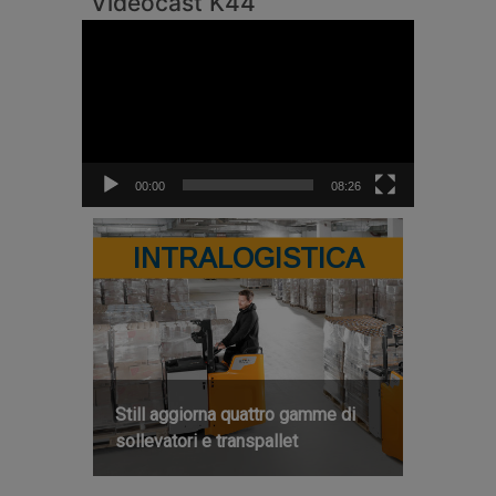
Videocast K44
Video
Player
00:00
08:26
INTRALOGISTICA
Still aggiorna quattro gamme di
sollevatori e transpallet