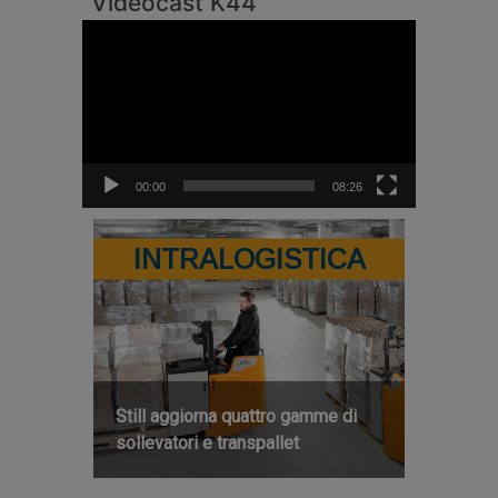
Videocast K44
Video
Player
00:00
08:26
INTRALOGISTICA
Still aggiorna quattro gamme di
sollevatori e transpallet