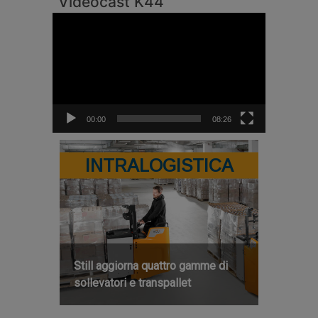
Videocast K44
Video
Player
00:00
08:26
INTRALOGISTICA
Still aggiorna quattro gamme di
sollevatori e transpallet