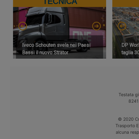
TECNICA
Iveco Schouten svela nei Paesi
DP World
Bassi il nuovo Strator
taglia 3
Testata gi
8241 
© 2020 Cro
Trasporto E
alcuna respo