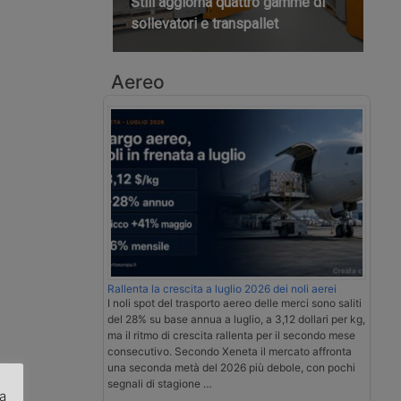
Still aggiorna quattro gamme di
sollevatori e transpallet
Aereo
Rallenta la crescita a luglio 2026 dei noli aerei
I noli spot del trasporto aereo delle merci sono saliti
del 28% su base annua a luglio, a 3,12 dollari per kg,
ma il ritmo di crescita rallenta per il secondo mese
consecutivo. Secondo Xeneta il mercato affronta
una seconda metà del 2026 più debole, con pochi
segnali di stagione …
za