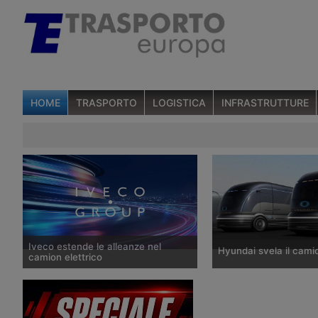
HOME
TRASPORTO
LOGISTICA
INFRASTRUTTURE
Iveco estende le alleanze nel
Hyundai svela il cami
camion elettrico
Iveco stringe un’alleanza con Hyundai
Il 28 ottobre 2019 il co
per una piattaforma di veicolo
automobilistico sud-co
commerciale elettrico da 2,5 a 3,5
presentato al Salone st