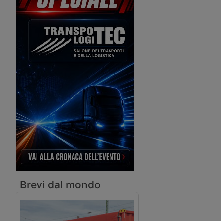
tonnellate. E con Basf stringe un
Atlanta il prototipo di t
accordo per riciclare le batterie.
stradale a trazione elet
alimentato con celle a 
con l’intenzione di vend
Uniti.
Brevi dal mondo