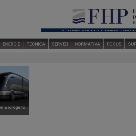
ENERGIE
TECNICA
SERVIZI
NORMATIVA
FOCUS
SUP
on a idrogeno
struttore
reano ha
atunitense di