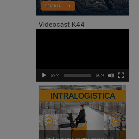
Videocast K44
Video
Player
00:00
08:26
INTRALOGISTICA