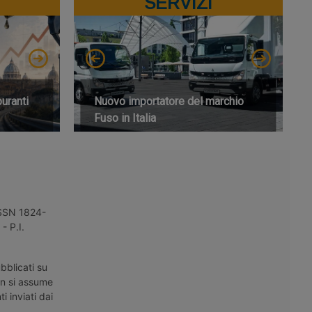
SERVIZI
buranti
Nuovo importatore del marchio
Fuso in Italia
 ISSN 1824-
- P.I.
bblicati su
on si assume
i inviati dai