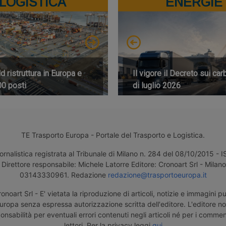
LOGISTICA
ENERGIE
 ristruttura in Europa e
Il vigore il Decreto sui car
00 posti
di luglio 2026
TE Trasporto Europa - Portale del Trasporto e Logistica.
ornalistica registrata al Tribunale di Milano n. 284 del 08/10/2015 -
Direttore responsabile: Michele Latorre Editore: Cronoart Srl - Milano 
03143330961. Redazione
redazione@trasportoeuropa.it
noart Srl - E' vietata la riproduzione di articoli, notizie e immagini pu
uropa senza espressa autorizzazione scritta dell'editore. L'editore n
nsabilità per eventuali errori contenuti negli articoli né per i comment
lettori. Per la privacy leggi
qui