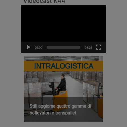
Videocast K44
Video
Player
00:00
08:26
INTRALOGISTICA
Still aggiorna quattro gamme di
sollevatori e transpallet