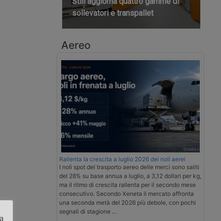
Still aggiorna quattro gamme di
sollevatori e transpallet
Aereo
Rallenta la crescita a luglio 2026 dei noli aerei
I noli spot del trasporto aereo delle merci sono saliti
del 28% su base annua a luglio, a 3,12 dollari per kg,
ma il ritmo di crescita rallenta per il secondo mese
consecutivo. Secondo Xeneta il mercato affronta
una seconda metà del 2026 più debole, con pochi
segnali di stagione …
za