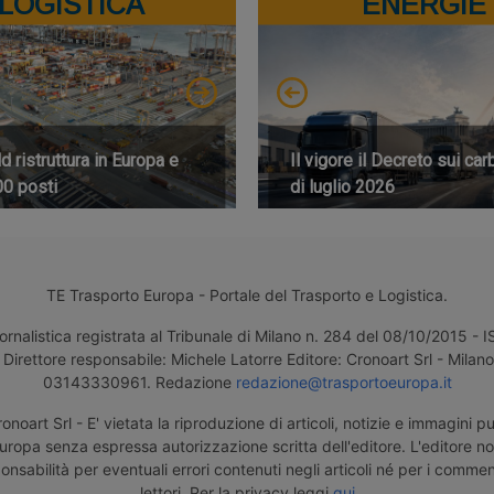
LOGISTICA
ENERGIE
 ristruttura in Europa e
Il vigore il Decreto sui car
00 posti
di luglio 2026
TE Trasporto Europa - Portale del Trasporto e Logistica.
ornalistica registrata al Tribunale di Milano n. 284 del 08/10/2015 -
Direttore responsabile: Michele Latorre Editore: Cronoart Srl - Milano 
03143330961. Redazione
redazione@trasportoeuropa.it
noart Srl - E' vietata la riproduzione di articoli, notizie e immagini pu
uropa senza espressa autorizzazione scritta dell'editore. L'editore n
nsabilità per eventuali errori contenuti negli articoli né per i comment
lettori. Per la privacy leggi
qui