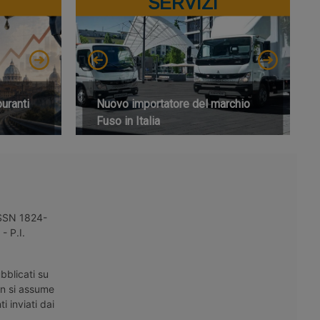
SERVIZI
buranti
Nuovo importatore del marchio
Fuso in Italia
 ISSN 1824-
- P.I.
bblicati su
on si assume
i inviati dai