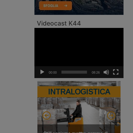
Videocast K44
Video
Player
00:00
08:26
INTRALOGISTICA