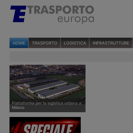
HOME
TRASPORTO
LOGISTICA
INFRASTRUTTURE
Piattaforma per la logistica urbana a
Milano
Lo sviluppatore immobiliare Hines e
Allianz Real Estate realizzeranno una
piattaforma logistica a Milano su