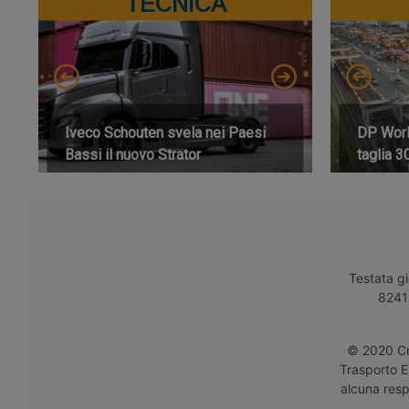
TECNICA
Iveco Schouten svela nei Paesi
DP World
Bassi il nuovo Strator
taglia 3
Testata gi
8241 
© 2020 Cro
Trasporto E
alcuna respo