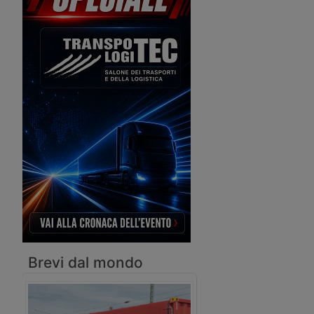
un’area di 110mila metri quadrati, dove
sorgevano gli stabilimenti Innocenti,
dedicata alla distribuzione nell’ultimo
miglio. Sarà attrezzata per gestire
anche veicoli elettrici.
Brevi dal mondo