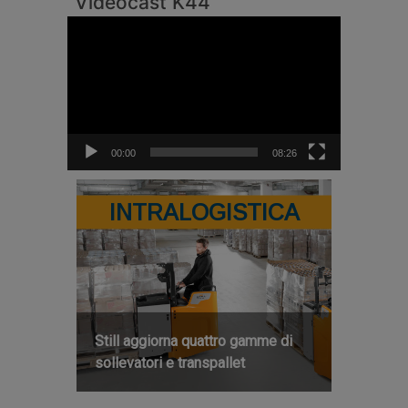
Videocast K44
Video
Player
00:00
08:26
INTRALOGISTICA
Still aggiorna quattro gamme di
sollevatori e transpallet