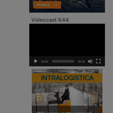
Videocast K44
Video
Player
00:00
08:26
INTRALOGISTICA