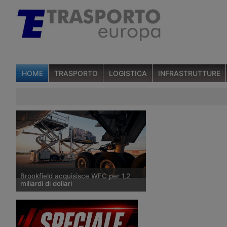
HOME
TRASPORTO
LOGISTICA
INFRASTRUTTURE
Brookfield acquisisce WFC per 1,2
miliardi di dollari
Brookfield Asset Management rileva il
principale intermediario globale nel
cargo aereo dai fondi Eqt e Pai