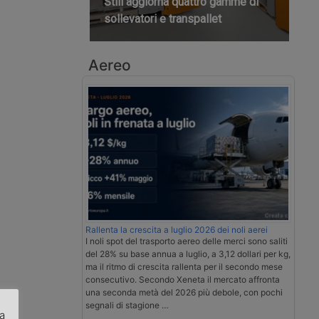
Still aggiorna quattro gamme di
sollevatori e transpallet
Aereo
Rallenta la crescita a luglio 2026 dei noli aerei
I noli spot del trasporto aereo delle merci sono saliti
del 28% su base annua a luglio, a 3,12 dollari per kg,
ma il ritmo di crescita rallenta per il secondo mese
consecutivo. Secondo Xeneta il mercato affronta
una seconda metà del 2026 più debole, con pochi
segnali di stagione …
za