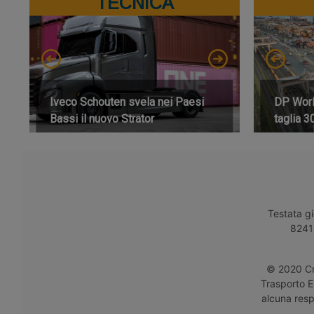
TECNICA
Iveco Schouten svela nei Paesi
DP World
Bassi il nuovo Strator
taglia 3
Testata gi
8241 
© 2020 Cro
Trasporto E
alcuna respo