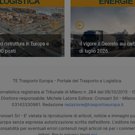
LOGISTICA
ENERGIE
 ristruttura in Europa e
Il vigore il Decreto sui car
00 posti
di luglio 2026
TE Trasporto Europa - Portale del Trasporto e Logistica.
ornalistica registrata al Tribunale di Milano n. 284 del 08/10/2015 -
Direttore responsabile: Michele Latorre Editore: Cronoart Srl - Milano 
03143330961. Redazione
redazione@trasportoeuropa.it
noart Srl - E' vietata la riproduzione di articoli, notizie e immagini pu
uropa senza espressa autorizzazione scritta dell'editore. L'editore n
nsabilità per eventuali errori contenuti negli articoli né per i comment
lettori. Per la privacy leggi
qui