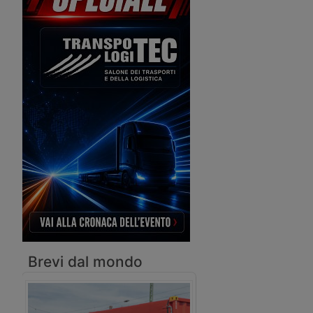
Partners. L’operazione, attesa a
chiusura entro fine 2026, punta su un
modello di attività a basso contenuto
di assetti con presenza in 80 Paesi e
servizi a oltre 300 compagnie aeree.
Brevi dal mondo