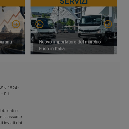
SERVIZI
buranti
Nuovo importatore del marchio
Fuso in Italia
 ISSN 1824-
- P.I.
bblicati su
on si assume
i inviati dai