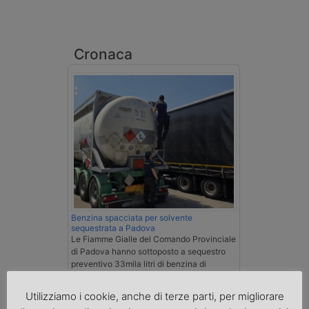
Cronaca
Benzina spacciata per solvente
sequestrata a Padova
Le Fiamme Gialle del Comando Provinciale
di Padova hanno sottoposto a sequestro
preventivo 33mila litri di benzina di
contrabbando, dichiarata come solvente
nei documenti di trasporto, e
Utilizziamo i cookie, anche di terze parti, per migliorare
l'autoarticolato utilizzato. Denunciato per