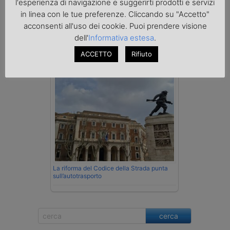
l'esperienza di navigazione e suggerirti prodotti e servizi
contrabbando di prodotti petroliferi il
conducente ungherese del mezzo, fermato
in linea con le tue preferenze. Cliccando su "Accetto"
al valico di Tarvisio.
acconsenti all'uso dei cookie. Puoi prendere visione
dell'
Informativa estesa
.
Normativa
ACCETTO
Rifiuto
La riforma del Codice della Strada punta
sull’autotrasporto
cerca