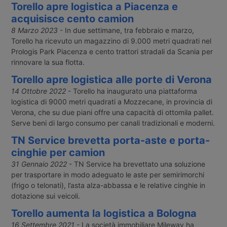
Torello apre logistica a Piacenza e
acquisisce cento camion
8 Marzo 2023
- In due settimane, tra febbraio e marzo,
Torello ha ricevuto un magazzino di 9.000 metri quadrati nel
Prologis Park Piacenza e cento trattori stradali da Scania per
rinnovare la sua flotta.
Torello apre logistica alle porte di Verona
14 Ottobre 2022
- Torello ha inaugurato una piattaforma
logistica di 9000 metri quadrati a Mozzecane, in provincia di
Verona, che su due piani offre una capacità di ottomila pallet.
Serve beni di largo consumo per canali tradizionali e moderni.
TN Service brevetta porta-aste e porta-
cinghie per camion
31 Gennaio 2022
- TN Service ha brevettato una soluzione
per trasportare in modo adeguato le aste per semirimorchi
(frigo o telonati), l’asta alza-abbassa e le relative cinghie in
dotazione sui veicoli.
Torello aumenta la logistica a Bologna
16 Settembre 2021
- La società immobiliare Mileway ha