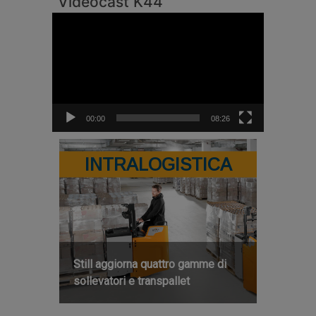
Videocast K44
Video
Player
00:00
08:26
INTRALOGISTICA
Still aggiorna quattro gamme di
sollevatori e transpallet