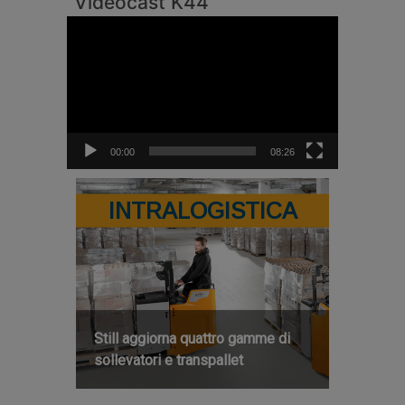
Videocast K44
Video
Player
00:00
08:26
INTRALOGISTICA
Still aggiorna quattro gamme di
sollevatori e transpallet