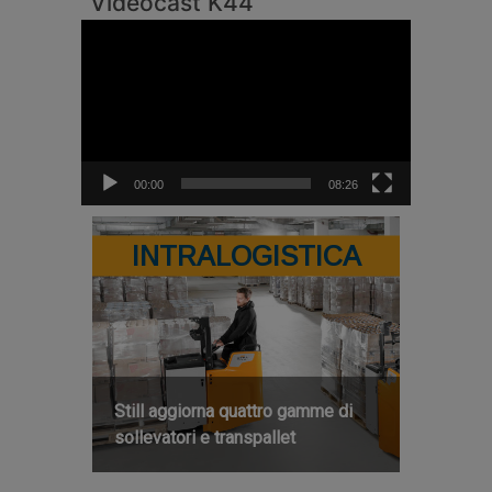
Videocast K44
Video
Player
00:00
08:26
INTRALOGISTICA
Still aggiorna quattro gamme di
sollevatori e transpallet