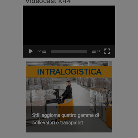
Videocast K44
Video
Player
00:00
08:26
INTRALOGISTICA
Still aggiorna quattro gamme di
sollevatori e transpallet