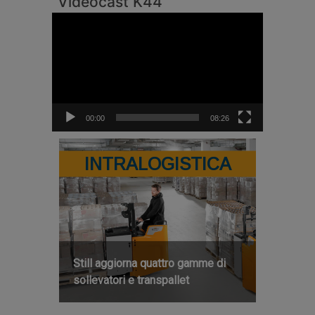
Videocast K44
Video
Player
00:00
08:26
INTRALOGISTICA
Still aggiorna quattro gamme di
sollevatori e transpallet