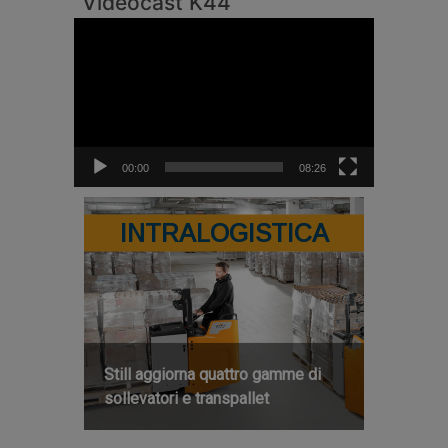
Videocast K44
Video
Player
00:00
08:26
INTRALOGISTICA
Still aggiorna quattro gamme di
sollevatori e transpallet