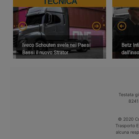
TECNICA
Iveco Schouten svela nei Paesi
Betz Int
Bassi il nuovo Strator
dall’ins
Testata gi
8241 
© 2020 Cro
Trasporto E
alcuna respo