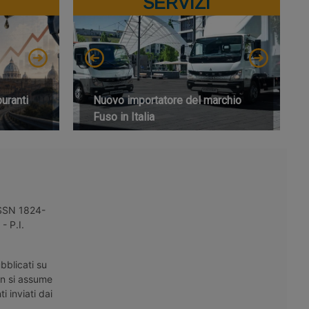
SERVIZI
buranti
Nuovo importatore del marchio
Fuso in Italia
 ISSN 1824-
- P.I.
bblicati su
on si assume
i inviati dai