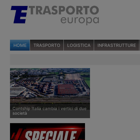
HOME
TRASPORTO
LOGISTICA
INFRASTRUTTURE
Contship Italia cambia i vertici di due
società
Il gruppo terminalista ha nominato i
nuovi amministratori delegati delle
società Operations and Sales e