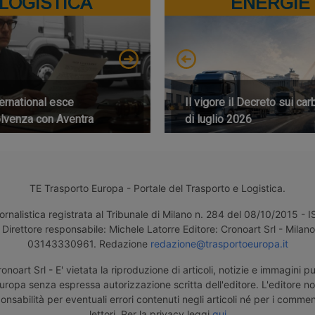
LOGISTICA
ENERGIE
ernational esce
Il vigore il Decreto sui car
olvenza con Aventra
di luglio 2026
TE Trasporto Europa - Portale del Trasporto e Logistica.
ornalistica registrata al Tribunale di Milano n. 284 del 08/10/2015 -
Direttore responsabile: Michele Latorre Editore: Cronoart Srl - Milano 
03143330961. Redazione
redazione@trasportoeuropa.it
noart Srl - E' vietata la riproduzione di articoli, notizie e immagini pu
uropa senza espressa autorizzazione scritta dell'editore. L'editore n
nsabilità per eventuali errori contenuti negli articoli né per i comment
lettori. Per la privacy leggi
qui