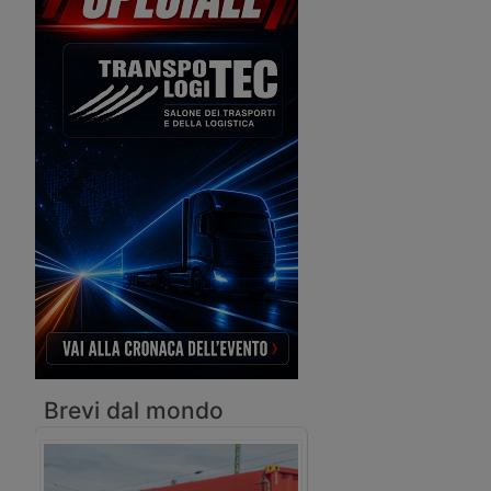
Business Services. I terminal marittimi
aderiscono ad Assologistica.
Brevi dal mondo