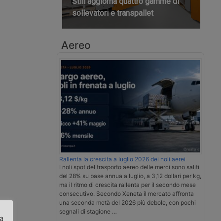
Still aggiorna quattro gamme di
sollevatori e transpallet
Aereo
Rallenta la crescita a luglio 2026 dei noli aerei
I noli spot del trasporto aereo delle merci sono saliti
del 28% su base annua a luglio, a 3,12 dollari per kg,
ma il ritmo di crescita rallenta per il secondo mese
consecutivo. Secondo Xeneta il mercato affronta
una seconda metà del 2026 più debole, con pochi
segnali di stagione …
za