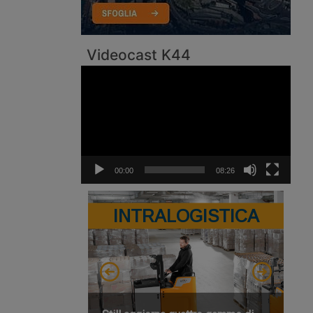
Videocast K44
Video
Player
00:00
08:26
INTRALOGISTICA