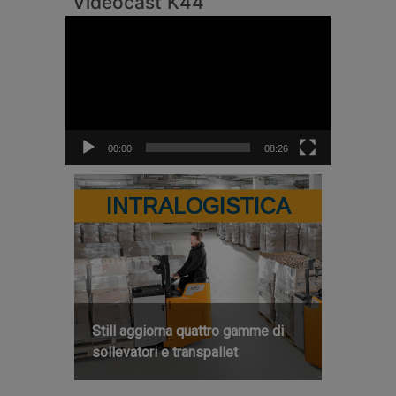
Videocast K44
Video
Player
00:00
08:26
INTRALOGISTICA
Still aggiorna quattro gamme di
sollevatori e transpallet