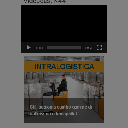
Videocast K44
Video
Player
00:00
08:26
INTRALOGISTICA
Still aggiorna quattro gamme di
sollevatori e transpallet