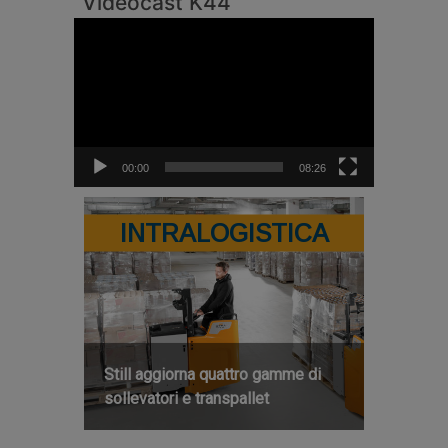
Videocast K44
Video
Player
00:00
08:26
INTRALOGISTICA
Still aggiorna quattro gamme di
sollevatori e transpallet