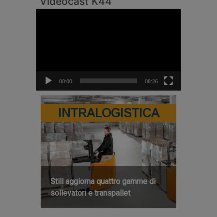
Videocast K44
Video
Player
00:00
08:26
INTRALOGISTICA
Still aggiorna quattro gamme di
sollevatori e transpallet